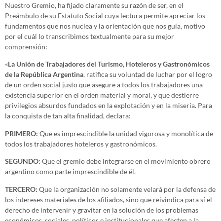
Nuestro Gremio, ha fijado claramente su razón de ser, en el
Preámbulo de su Estatuto Social cuya lectura permite apreciar los
fundamentos que nos nuclea y la orientación que nos guía, motivo
por el cuál lo transcribimos textualmente para su mejor
comprensión:
«
La Unión de Trabajadores del Turismo, Hoteleros y Gastronómicos
de la República Argentina
, ratifica su voluntad de luchar por el logro
de un orden social justo que asegure a todos los trabajadores una
existencia superior en el orden material y moral, y que destierre
privilegios absurdos fundados en la explotación y en la miseria. Para
la conquista de tan alta finalidad, declara:
PRIMERO:
Que es imprescindible la unidad vigorosa y monolítica de
todos los trabajadores hoteleros y gastronómicos.
SEGUNDO:
Que el gremio debe integrarse en el movimiento obrero
argentino como parte imprescindible de él.
TERCERO:
Que la organización no solamente velará por la defensa de
los intereses materiales de los afiliados, sino que reivindica para sí el
derecho de intervenir y gravitar en la solución de los problemas
económicos, sociales, políticos e institucionales que afecten a la